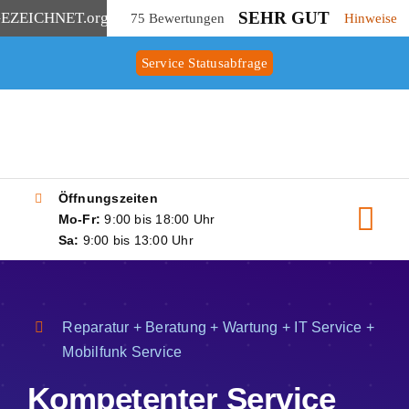
SEHR GUT
EZEICHNET
.org
75 Bewertungen
Hinweise
Zum
Service Statusabfrage
Inhalt
springen
Öffnungszeiten
Mo-Fr:
9:00 bis 18:00 Uhr
Tog
Sa:
9:00 bis 13:00 Uhr
Navi
Start
Unternehmen
Reparatur + Beratung + Wartung + IT Service +
Mobilfunk Service
Reparatur & Servi
Kompetenter Service